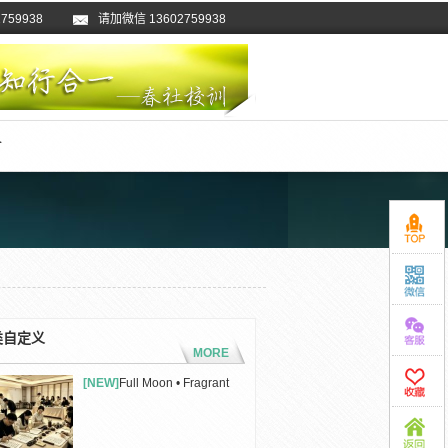
2759938
磅消息
欢迎加入春社茶学QQ群、微信群！
请加微信 13602759938
介
类自定义
MORE
[NEW]
Full Moon • Fragrant
Tea • ...