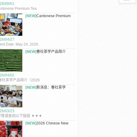
26/08/01
ntonese Premium Tea
use Ltd. – 2026 Mid–
[NEW]
Cantonese Premium
tumn ...
Tea Co. L...
26/04/27
ent Date: May 24, 2026
nue: Sichuan House
[NEW]
春社茶学产品简介
staurant,...
（2026年）
26/04/02
社茶学产品简介（2026
） – 春社茶学老树红茶品...
[NEW]
新消息：春社茶学
2026年茶艺...
26/03/23
情请查阅以下链接 ▼▼▼
消息：春社茶学2026年茶
[NEW]
2026 Chinese New
师鉴定...
Year Celeb...