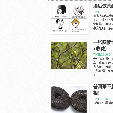
酒后饮茶
TIME:2017-03
很多人醉酒后
茶。 喝？还
个问题，可以
事实证明，茶能
一张图读
+收藏）
TIME:2016-04
大红袍不是红
实，中国茶叶
为名称！目前
一张图谱，细
工...
普洱茶不
相！
TIME:2016-03
普洱茶归属 华