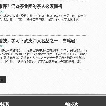
审评？混迹茶业圈的茶人必须懂得
-26
个技术活，很难？没得玩儿了？下面一起来总结下应用最广的一套审评
、绿、黄、白茶）。标准审评杯碗、3g茶、1:50的茶水比冲泡。
地铁，学习下武夷四大名丛之一：白鸡冠！
-03
，最近若乘坐地铁，一定会注意到地铁里播放的一个关于茶的视频。 行
被人潮裹挟，没有时间看？今天春社带你看一下这个神奇的茶。 视频介
冠” 属武夷岩茶，是武夷四大名丛之一 原产于慧苑岩火焰峰下外鬼洞，
、中叶种。 据说有个茶农，抓了只白锦鸡去丈母娘家祝寿，走...
一页
件订阅
功能模块