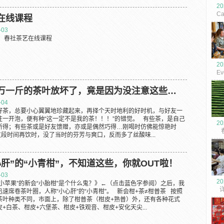
20
Ca
在线课程
Ho
-03
Au
： 春社茶艺在线课程
20
Ev
Ve
Re
万一斤的茶叶放坏了，竟是因为没注意这些…
-04
好茶，总要小心翼翼地珍藏起来，再择个天时地利的好时机，与好友一
往一开泡，便有种“这一定不是我的茶！！！”的错觉。 有些茶，是自己
20
所得；有些茶或是好友馈赠，亦或是偶然巧得…刚喝时仿佛能惊艳时
春
段时间再饮时，没了当时的芬芳与爽口，反而多了丝酸味...
年
心肝”的“小青柑”，不知道这些，你就OUT啦！
-03
20
小苹果”的新会“小胎柑”是个什么鬼？》←（点击蓝色字参阅）之后，我
详
速席卷茶叶圈，人称“小心肝”的“小青柑”。 新会柑+茶≠柑普茶 按照
新
茶叶种类不同，市面上，除了柑普茶（柑皮+熟普）外，还有各种花式
艺
+白茶、柑皮+六堡茶、柑皮+铁观音、柑皮+安化天尖...