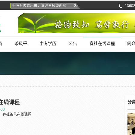
千呼万唤始出来，喜沐春风焕新颜——久别的春社茶园体验游浪漫重启！
1360
重
员
茶风采
中专学历
公告
春社在线课程
简
在线课程
分
-03
： 春社茶艺在线课程