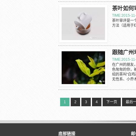
茶叶如何
TIME:2015-11
茶叶审评是一
方法（适用于红
跟随广州
TIME:2015-11
在广州的朋友
色匆匆的你，
绍的茶叫“白鸡
无性系、小乔木
1
2
3
4
下一页
最后
底部链接
邮