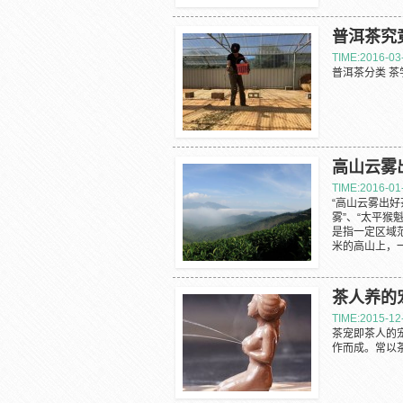
普洱茶究
TIME:2016-03
普洱茶分类 茶
高山云雾
TIME:2016-01
“高山云雾出好
雾”、“太平猴
是指一定区域范
米的高山上，一
茶人养的
TIME:2015-12
茶宠即茶人的
作而成。常以