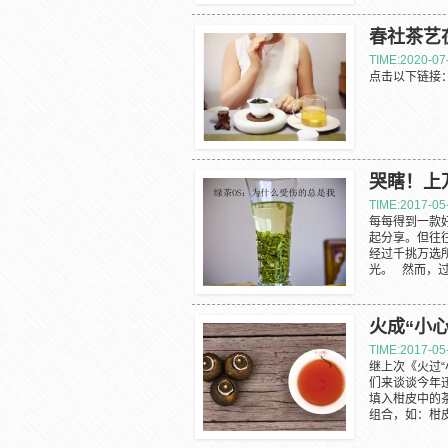
春社茶艺
TIME:2020-07
点击以下链接
哭瞎！上
TIME:2017-05
每每得到一款
起分享。但往
经过千挑万选
光。 然而，过
火成“小
TIME:2017-05
继上次《火过“
们来谈谈今年迅
填入柑皮中的
组合，如：柑皮