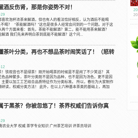
醒酒反伤肾，那是你姿势不对！
20
-29
2
都喜欢泡杯浓茶来解酒，但也有人的看法恰好相反，认为酒后不能喝
海
是不喝？ “茶能解酒吗？”这也是很多人经常会问到的一个问题。对于这
华人
从两个方面来看：首先，茶能不能解酒？第二，能不能用茶来解酒？
解酒 我们先来弄明白茶到底能不能解酒？这个问...
懂茶叶分类，再也不想品茶时闹笑话了！（怒转
-12
茶！铁观音也不是绿茶！刚开始喝茶的时候是不是闹了不少笑话？ 其
花色品种繁多，茶叶分类既不是因为品种，也不是因为汤色，更不是因
，主要以加工工艺结合品质特征作为分类标准。 所以，春社为大家制作
细研读，权威分类方法！ 此外，在以上六种基本茶类的基础上，再加
属于黑茶？你被忽悠了！茶界权威们告诉你真
-29
南农业大学 权威 茶学专业知识 广州茶艺培训 评茶员培训