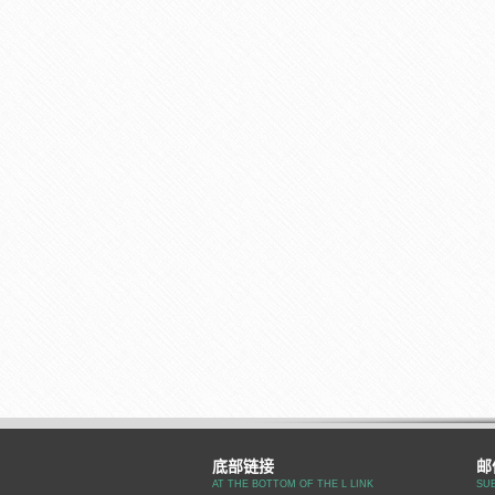
底部链接
邮
AT THE BOTTOM OF THE L LINK
SU