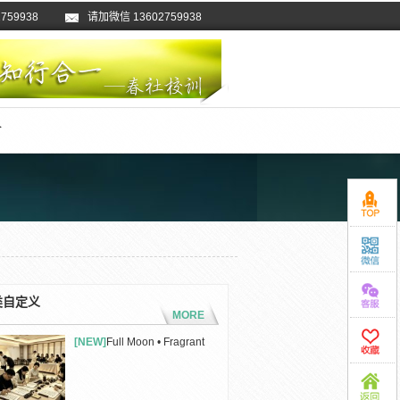
2759938
磅消息
欢迎加入春社茶学QQ群、微信群！
请加微信 13602759938
介
类自定义
MORE
[NEW]
Full Moon • Fragrant
Tea • ...