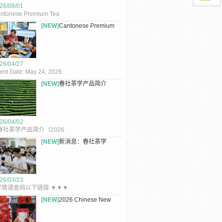
26/08/01
ntonese Premium Tea
use Ltd. – 2026 Mid–
[NEW]
Cantonese Premium
tumn ...
Tea Co. L...
26/04/27
ent Date: May 24, 2026
nue: Sichuan House
[NEW]
春社茶学产品简介
staurant,...
（2026年）
26/04/02
社茶学产品简介（2026
） – 春社茶学老树红茶品...
[NEW]
新消息：春社茶学
2026年茶艺...
26/03/23
情请查阅以下链接 ▼▼▼
消息：春社茶学2026年茶
[NEW]
2026 Chinese New
师鉴定...
Year Celeb...