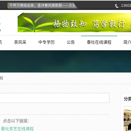
千呼万唤始出来，喜沐春风焕新颜——久别的春社茶园体验游浪漫重启！
1360
重
员
茶风采
中专学历
公告
春社在线课程
简
程
分
点击以下链接：
春社茶艺在线课程