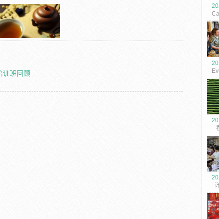
20
Ca
Ho
Au
20
Ev
员培训班回顾
Ve
Re
20
春
年
20
详
新
艺