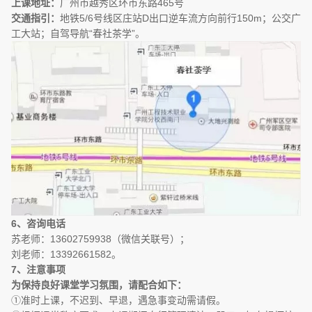
上课地址：
广州市越秀区环市东路465号
交通指引：
地铁5/6号线区庄站D出口逆车流方向前行150m；公交广
工大站；自驾导航“春社茶学”。
6、咨询电话
苏老师：13602759938（微信关联号）；
刘老师：13392661582。
7、注意事项
为保持良好课堂学习氛围，请配合如下：
①准时上课，不迟到、早退，遇急事变动需请假。