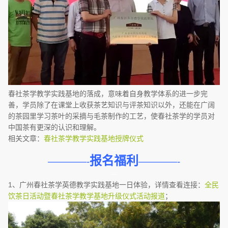
春社茶学教学实践基地的落成，意味着自身教学体系的进一步完
善，学员除了在课堂上收获茶艺知识与评茶知识以外，还能在广阔
的茶园里学习茶叶的采摘与毛茶制作的工艺，使春社茶学的学员对
中国茶有更深的认识和理解。
相关文章：
春社茶学教学实践基地授牌仪式
–
报名福利
————-
————-
–
1、广州春社茶学英德教学实践基地一日体验，详情查看连接：
全民
饮茶日活动暨春社茶学教学基地升级仪式活动报道
；