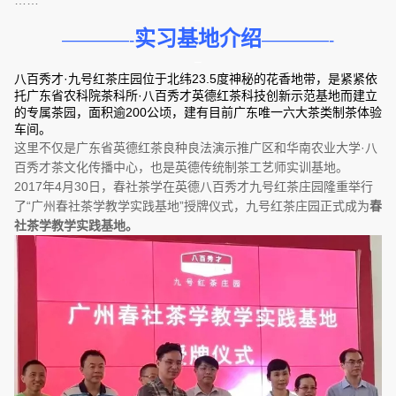
……
–
实习基地介绍
————-
————-
–
八百秀才·九号红茶庄园位于北纬23.5度神秘的花香地带，是紧紧依
托广东省农科院茶科所·八百秀才英德红茶科技创新示范基地而建立
的专属茶园，面积逾200公顷，建有目前广东唯一六大茶类制茶体验
车间。
这里不仅是广东省英德红茶良种良法演示推广区和华南农业大学·八
百秀才茶文化传播中心，也是英德传统制茶工艺师实训基地。
2017年4月30日，春社茶学在英德八百秀才九号红茶庄园隆重举行
了“广州春社茶学教学实践基地”授牌仪式，九号红茶庄园正式成为
春
社茶学教学实践基地。